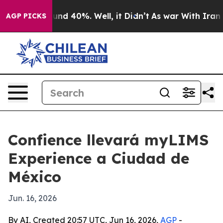
or Around 40%. Well, it Didn’t
As war With Iran Drov
AGP PICKS
Confience llevará myLIMS
Experience a Ciudad de
México
Jun. 16, 2026
By AI, Created 20:57 UTC, Jun 16, 2026,
AGP
-